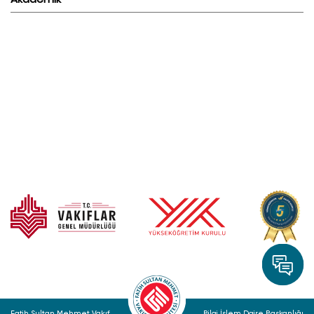
Fatih Sultan Mehmet Vakıf
Bilgi İşlem Daire Başkanlığı