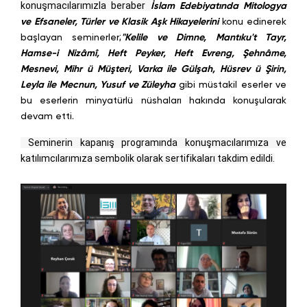
konuşmacılarımızla beraber
İslam Edebiyatında Mitologya
ve Efsaneler, Türler ve Klasik Aşk Hikayelerini
konu edinerek
başlayan seminerler
;
"Kelile ve Dimne, Mantıku't Tayr,
Hamse-i Nizâmî, Heft Peyker, Heft Evreng, Şehnâme,
Mesnevi, Mihr ü Müşteri, Varka ile Gülşah, Hüsrev ü Şirin,
Leyla ile Mecnun, Yusuf ve Züleyha
gibi müstakil eserler ve
bu eserlerin minyatürlü nüshaları hakında konuşularak
devam etti.
Seminerin kapanış programında konuşmacılarımıza ve
katılımcılarımıza sembolik olarak sertifikaları takdim edildi.